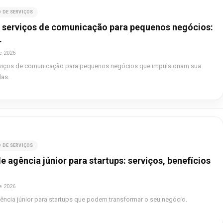
 DE SERVIÇOS
a serviços de comunicação para pequenos negócios:
.
e 2026
rviços de comunicação para pequenos negócios que impulsionam sua
as.
 DE SERVIÇOS
e agência júnior para startups: serviços, benefícios
e 2026
ência júnior para startups que podem transformar o seu negócio.