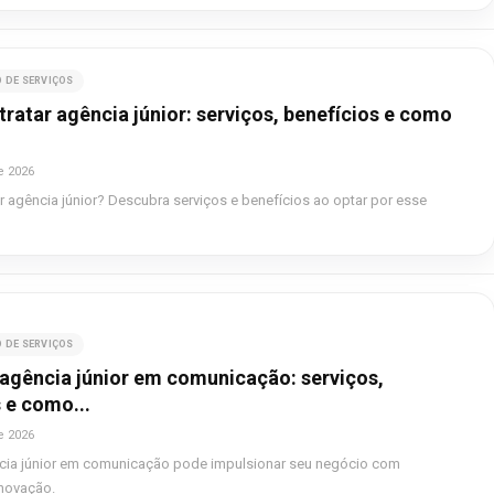
 DE SERVIÇOS
atar agência júnior: serviços, benefícios e como
e 2026
 agência júnior? Descubra serviços e benefícios ao optar por esse
 DE SERVIÇOS
 agência júnior em comunicação: serviços,
 e como...
e 2026
ncia júnior em comunicação pode impulsionar seu negócio com
inovação.