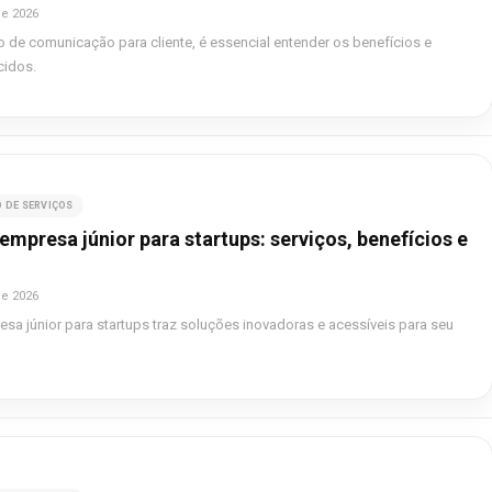
de 2026
 de comunicação para cliente, é essencial entender os benefícios e
cidos.
 DE SERVIÇOS
empresa júnior para startups: serviços, benefícios e
de 2026
esa júnior para startups traz soluções inovadoras e acessíveis para seu