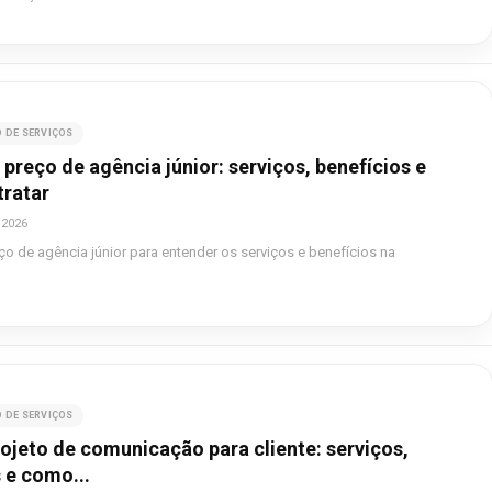
 DE SERVIÇOS
 preço de agência júnior: serviços, benefícios e
ratar
 2026
ço de agência júnior para entender os serviços e benefícios na
 DE SERVIÇOS
ojeto de comunicação para cliente: serviços,
 e como...