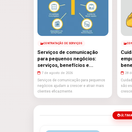
CONTRATAÇÃO DE SERVIÇOS
CON
Serviços de comunicação
Cuid
para pequenos negócios:
empr
serviços, benefícios e...
bene
7 de agosto de 2026
28 d
Serviços de comunicação para pequenos
Cuidad
negócios ajudam a crescer e atrair mais
são es
clientes eficazmente.
cresci
ÚLTIMA