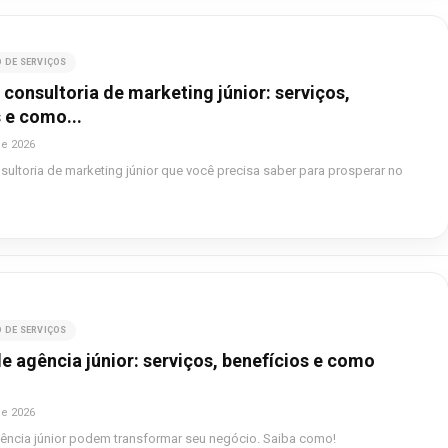
 DE SERVIÇOS
 consultoria de marketing júnior: serviços,
 e como...
de 2026
sultoria de marketing júnior que você precisa saber para prosperar no
 DE SERVIÇOS
e agência júnior: serviços, benefícios e como
de 2026
ência júnior podem transformar seu negócio. Saiba como!