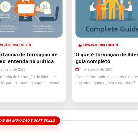
VAÇÃO E SOFT SKILLS
INOVAÇÃO E SOFT SKILLS
rtância de formação de
O que é formação de líde
res: entenda na prática
guia completo
 agosto de 2026
1 de agosto de 2026
rtância de formação de líderes é
O que é formação de líderes e como
ial para o sucesso organizacional.
impacta organizações e carreiras?
AS EM INOVAÇÃO E SOFT SKILLS