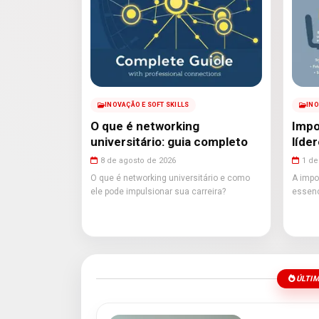
INOVAÇÃO E SOFT SKILLS
INO
O que é networking
Impo
universitário: guia completo
líde
8 de agosto de 2026
1 de
O que é networking universitário e como
A impo
ele pode impulsionar sua carreira?
essenc
ÚLTIM