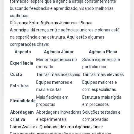
formação, espere que a agência esteja constantemente
buscando feedbacks e aprendizado, visando melhorias
contínuas.
Diferença Entre Agências Juniores e Plenas
A principal diferença entre agências juniores e plenas está
na experiência e na estrutura. Aqui estão algumas
comparações chave:
Aspecto
Agência Júnior
Agência Plena
Menor experiência no
Sólida experiência e
Experiência
mercado
portfólio rico
Custo
Tarifas mais acessíveis
Tarifas mais elevadas
Equipes menores e
Equipes maiores e
Estrutura
mais enxutas
com especialistas
Mais flexíveis em
Estrutura mais rígida
Flexibilidade
propostas
em processos
Abordagem
Abordagens inovadoras
Soluções testadas e
criativa
e experimentais
comprovadas
Como Avaliar a Qualidade de uma Agência Júnior
Para garantir uma contratação de sucesso, você deve