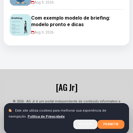
Aug 9, 2026
Com exemplo modelo de briefing:
modelo pronto e dicas
Aug 9, 2026
[AG Jr]
© 2026 - AG Jr é um portal independente de conteúdo informativo e
jornalístico. As informações podem sofrer alterações.
Este site utiliza cookies para melhorar sua experiência de
navegação.
Política de Privacidade
Sobre
Equipe
Contato
Termos
Privacidade
RECUSAR
PERMITIR