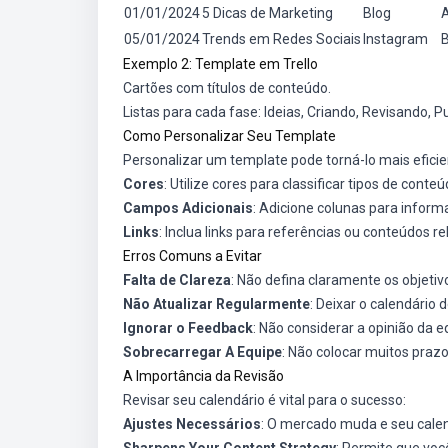
01/01/2024
5 Dicas de Marketing
Blog
05/01/2024
Trends em Redes Sociais
Instagram
Exemplo 2: Template em Trello
Cartões com títulos de conteúdo.
Listas para cada fase: Ideias, Criando, Revisando, P
Como Personalizar Seu Template
Personalizar um template pode torná-lo mais efici
Cores
: Utilize cores para classificar tipos de conteú
Campos Adicionais
: Adicione colunas para inform
Links
: Inclua links para referências ou conteúdos r
Erros Comuns a Evitar
Falta de Clareza
: Não defina claramente os objeti
Não Atualizar Regularmente
: Deixar o calendário
Ignorar o Feedback
: Não considerar a opinião da e
Sobrecarregar A Equipe
: Não colocar muitos praz
A Importância da Revisão
Revisar seu calendário é vital para o sucesso:
Ajustes Necessários
: O mercado muda e seu cale
Sharpens Your Content Strategy
: Permite que voc