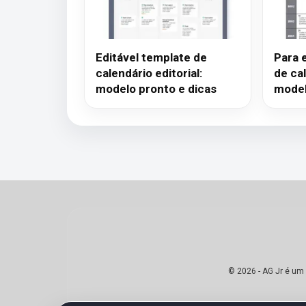
Editável template de
Para 
calendário editorial:
de cal
modelo pronto e dicas
model
© 2026 - AG Jr é um 