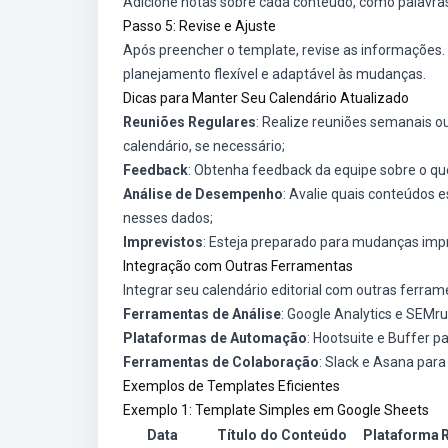
Adicione notas sobre cada conteúdo, como palavras
Passo 5: Revise e Ajuste
Após preencher o template, revise as informações
planejamento flexível e adaptável às mudanças.
Dicas para Manter Seu Calendário Atualizado
Reuniões Regulares
: Realize reuniões semanais o
calendário, se necessário;
Feedback
: Obtenha feedback da equipe sobre o qu
Análise de Desempenho
: Avalie quais conteúdos
nesses dados;
Imprevistos
: Esteja preparado para mudanças impr
Integração com Outras Ferramentas
Integrar seu calendário editorial com outras ferram
Ferramentas de Análise
: Google Analytics e SEM
Plataformas de Automação
: Hootsuite e Buffer p
Ferramentas de Colaboração
: Slack e Asana par
Exemplos de Templates Eficientes
Exemplo 1: Template Simples em Google Sheets
Data
Título do Conteúdo
Plataforma