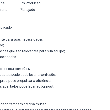
Ana
Em Produção
Bruno
Planejado
ublicado.
ente para suas necessidades:
do;
ações que são relevantes para sua equipe;
elacionados.
vos do seu conteúdo;
 desatualizado pode levar a confusões;
quipe pode prejudicar a eficiência;
os apertados pode levar ao burnout.
ndário também precisa mudar;
ê refine sua estratégia conforme novas tendências e dados