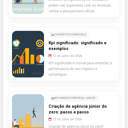
podem ser superados com as técnicas
certas e planejamento eficaz.
CONCEITOS ESSENCIAIS
Kpi significado: significado e
exemplos
13 de julho de 2026
KPI significado é crucial para entender a
performance de seu negócio e
estratégias.
MOVIMENTO EMPRESA JÚNIOR
Criação de agência júnior do
zero: passo a passo
12 de julho de 2026
Criação de agência júnior do zero?