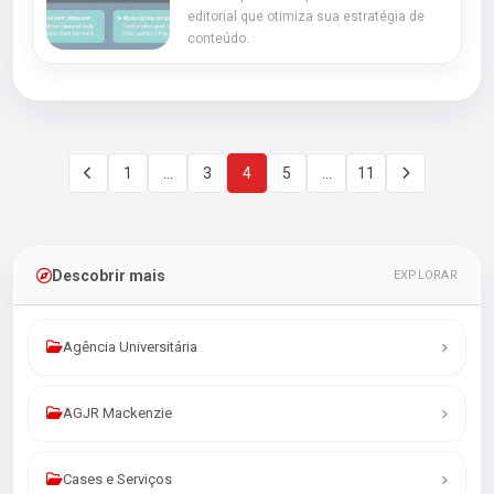
editorial que otimiza sua estratégia de
conteúdo.
1
…
3
4
5
…
11
Descobrir mais
EXPLORAR
Agência Universitária
AGJR Mackenzie
Cases e Serviços