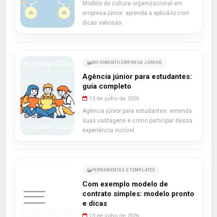
Modelo de cultura organizacional em
empresa júnior: aprenda a aplicá-lo com
dicas valiosas.
MOVIMENTO EMPRESA JÚNIOR
Agência júnior para estudantes:
guia completo
13 de julho de 2026
Agência júnior para estudantes: entenda
suas vantagens e como participar dessa
experiência incrível.
FERRAMENTAS E TEMPLATES
Com exemplo modelo de
contrato simples: modelo pronto
e dicas
13 de julho de 2026